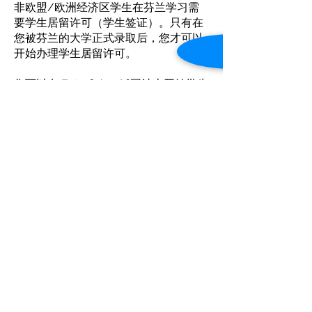
非欧盟/欧洲经济区学生在芬兰学习需
要学生居留许可（学生签证）。只有在
您被芬兰的大学正式录取后，您才可以
开始办理学生居留许可。
您可以在 Enterfinland.fi
网站上开始学生
居留许可申请。请记住，作为此过程的
一部分，您必须亲自访问
芬兰大使馆或
领事馆。
收到正式录取通知书后，请尽快开始您
的居留许可程序。仔细遵守移民当局的
指示和规定，以便您在学习开始前及时
获得许可！
请注意，如果您来芬兰进行硕士学位后
的学习或研究（博士/博士学位），您
需要申请科学研究居留许可。
您可以在芬兰移民局 (Migri) 网站
上找到